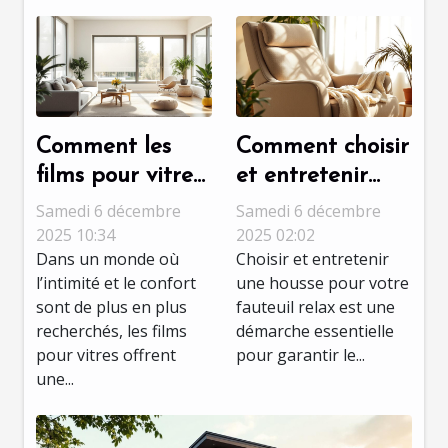
Comment les
Comment choisir
films pour vitres
et entretenir
peuvent
une housse pour
Samedi 6 décembre
Samedi 6 décembre
transformer
votre fauteuil
2025 10:34
2025 02:02
Dans un monde où
Choisir et entretenir
votre espace de
relax ?
l’intimité et le confort
une housse pour votre
vie ?
sont de plus en plus
fauteuil relax est une
recherchés, les films
démarche essentielle
pour vitres offrent
pour garantir le...
une...