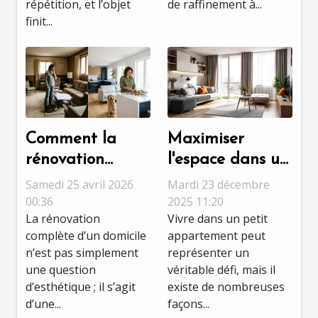
répétition, et l’objet
de raffinement à...
finit...
Comment la
Maximiser
rénovation
l'espace dans un
complète peut
petit
Samedi 25 avril 2026
Mardi 23 décembre
transformer
appartement :
00:36
2025 11:20
La rénovation
Vivre dans un petit
votre domicile ?
astuces et idées
complète d’un domicile
appartement peut
n’est pas simplement
représenter un
une question
véritable défi, mais il
d’esthétique ; il s’agit
existe de nombreuses
d’une...
façons...