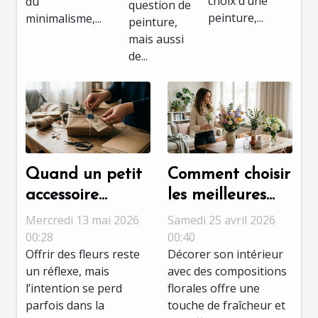
choix d’une
du
question de
peinture,...
minimalisme,...
peinture,
mais aussi
de...
Quand un petit
Comment choisir
accessoire
les meilleures
transforme un
compositions
Mercredi 13 mai 2026
Samedi 25 avril 2026
cadeau banal
florales pour
00:28
00:40
Offrir des fleurs reste
Décorer son intérieur
en message
votre intérieur ?
un réflexe, mais
avec des compositions
unique
l’intention se perd
florales offre une
parfois dans la
touche de fraîcheur et