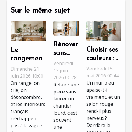
Sur le même sujet
Rénover
Choisir ses
Le
sans
couleurs :
rangement
tout
Vendredi
la
minimaliste
Vendredi 15
Dimanche 21
détruire
12 juin
psychologie
mai 2026 00:44
est-il
juin 2026 10:00
2026 00:28
: astuces
Un mur bleu
On range, on
de la
l’ennemi du
Refaire une
pour un
apaise-t-il
trie, on
pièce sans
peinture
cocooning
chantier
vraiment, et un
désencombre,
lancer un
dans nos
en
salon rouge
et les intérieurs
peinture
chantier
espaces de
décoration
rend-il plus
français
réussi
lourd, c’est
vie
nerveux ?
?
n’échappent
souvent
Derrière le
pas à la vague
une