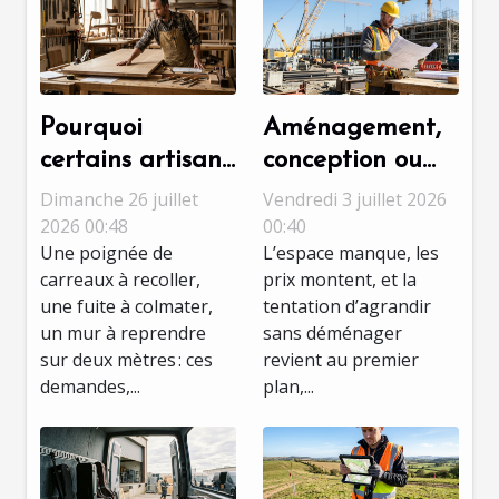
Pourquoi
Aménagement,
certains artisans
conception ou
refusent les
chantier : quelle
Dimanche 26 juillet
Vendredi 3 juillet 2026
petits travaux,
étape révèle
2026 00:48
00:40
Une poignée de
L’espace manque, les
décryptage d’un
vraiment le
carreaux à recoller,
prix montent, et la
choix
talent ?
une fuite à colmater,
tentation d’agrandir
stratégique
un mur à reprendre
sans déménager
sur deux mètres : ces
revient au premier
demandes,...
plan,...