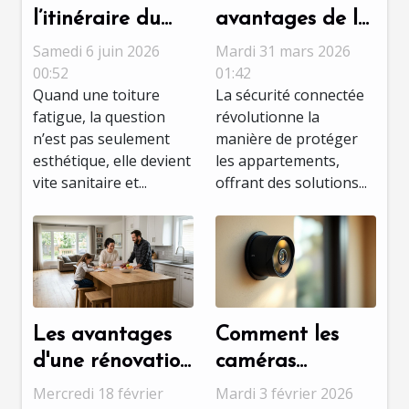
l’itinéraire du
avantages de la
meilleur
sécurité
Samedi 6 juin 2026
Mardi 31 mars 2026
couvreur à Tours
connectée pour
00:52
01:42
Quand une toiture
La sécurité connectée
pour une
les
fatigue, la question
révolutionne la
rénovation sans
appartements ?
n’est pas seulement
manière de protéger
accroc
esthétique, elle devient
les appartements,
vite sanitaire et...
offrant des solutions...
Les avantages
Comment les
d'une rénovation
caméras
multiservices
discrètes
Mercredi 18 février
Mardi 3 février 2026