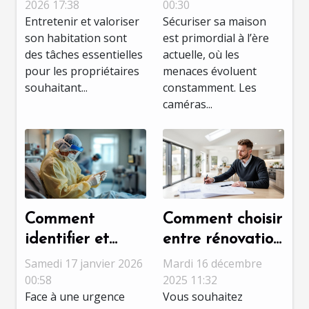
pour maintenir
améliorent-elles
2026 17:38
00:30
Entretenir et valoriser
Sécuriser sa maison
la valeur de
la sécurité
son habitation sont
est primordial à l’ère
votre maison
domestique ?
des tâches essentielles
actuelle, où les
pour les propriétaires
menaces évoluent
souhaitant...
constamment. Les
caméras...
Comment
Comment choisir
identifier et
entre rénovation
réagir face à
et extension
Samedi 17 janvier 2026
Mardi 16 décembre
une urgence
pour optimiser
00:58
2025 11:32
Face à une urgence
Vous souhaitez
sanitaire ?
votre espace ?