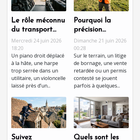
Le rôle méconnu
Pourquoi la
du transport
précision
adapté dans la
topographique
Mercredi 24 juin 2026
Dimanche 21 juin 2026
préservation des
fait la différence
18:20
00:28
Un piano droit déplacé
Sur le terrain, un litige
instruments de
dans les
à la hâte, une harpe
de bornage, une vente
musique
expertises
trop serrée dans un
retardée ou un permis
foncières
utilitaire, un violoncelle
contesté se jouent
laissé près d’un...
parfois à quelques...
Suivez
Quels sont les