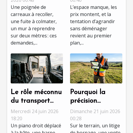
2026 00:48
00:40
Une poignée de
L’espace manque, les
décryptage d’un
vraiment le
carreaux à recoller,
prix montent, et la
choix
talent ?
une fuite à colmater,
tentation d’agrandir
stratégique
un mur à reprendre
sans déménager
sur deux mètres : ces
revient au premier
demandes,...
plan,...
Le rôle méconnu
Pourquoi la
du transport
précision
adapté dans la
topographique
Mercredi 24 juin 2026
Dimanche 21 juin 2026
préservation des
fait la différence
18:20
00:28
Un piano droit déplacé
Sur le terrain, un litige
instruments de
dans les
à la hâte, une harpe
de bornage, une vente