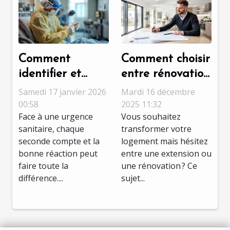
Comment
Comment choisir
identifier et
entre rénovation
réagir face à
et extension
Samedi 17 janvier 2026
Mardi 16 décembre
une urgence
pour optimiser
00:58
2025 11:32
Face à une urgence
Vous souhaitez
sanitaire ?
votre espace ?
sanitaire, chaque
transformer votre
seconde compte et la
logement mais hésitez
bonne réaction peut
entre une extension ou
faire toute la
une rénovation ? Ce
différence....
sujet...