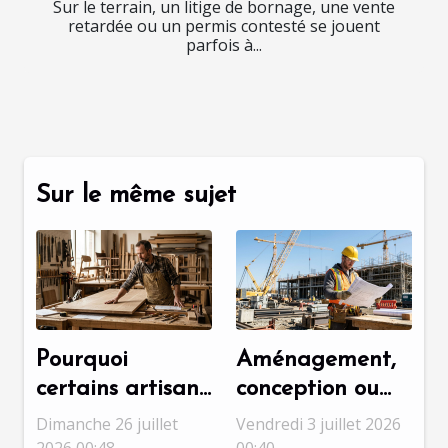
Sur le terrain, un litige de bornage, une vente
retardée ou un permis contesté se jouent
parfois à...
Sur le même sujet
Pourquoi
Aménagement,
certains artisans
conception ou
refusent les
chantier : quelle
Dimanche 26 juillet
Vendredi 3 juillet 2026
petits travaux,
étape révèle