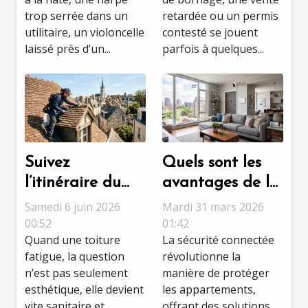
musique
expertises
trop serrée dans un
retardée ou un permis
foncières
utilitaire, un violoncelle
contesté se jouent
laissé près d’un...
parfois à quelques...
Suivez
Quels sont les
l’itinéraire du
avantages de la
meilleur
sécurité
Samedi 6 juin 2026
Mardi 31 mars 2026
couvreur à Tours
connectée pour
00:52
01:42
Quand une toiture
La sécurité connectée
pour une
les
fatigue, la question
révolutionne la
rénovation sans
appartements ?
n’est pas seulement
manière de protéger
accroc
esthétique, elle devient
les appartements,
vite sanitaire et...
offrant des solutions...