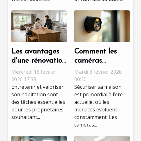
Les avantages
Comment les
d'une rénovation
caméras
multiservices
discrètes
Mercredi 18 février
Mardi 3 février 2026
pour maintenir
améliorent-elles
2026 17:38
00:30
Entretenir et valoriser
Sécuriser sa maison
la valeur de
la sécurité
son habitation sont
est primordial à l’ère
votre maison
domestique ?
des tâches essentielles
actuelle, où les
pour les propriétaires
menaces évoluent
souhaitant...
constamment. Les
caméras...