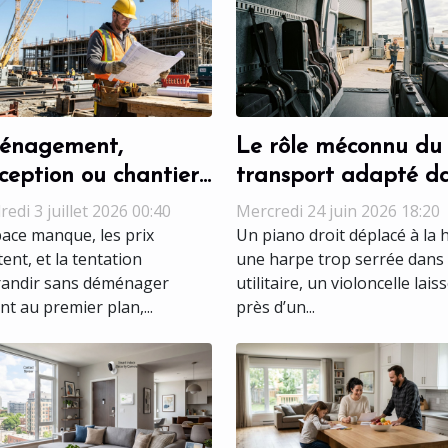
énagement,
Le rôle méconnu du
ception ou chantier :
transport adapté d
lle étape révèle
la préservation des
edi 3 juillet 2026 00:40
Mercredi 24 juin 2026 18:20
iment le talent ?
instruments de mus
pace manque, les prix
Un piano droit déplacé à la 
ent, et la tentation
une harpe trop serrée dans
randir sans déménager
utilitaire, un violoncelle lais
nt au premier plan,...
près d’un...