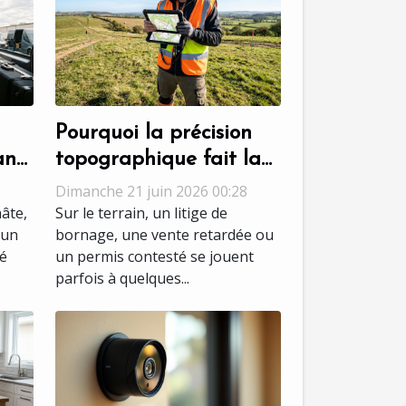
Pourquoi la précision
ans
topographique fait la
différence dans les
Dimanche 21 juin 2026 00:28
ique
expertises foncières
hâte,
Sur le terrain, un litige de
 un
bornage, une vente retardée ou
sé
un permis contesté se jouent
parfois à quelques...