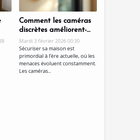
e
Comment les caméras
discrètes améliorent-
elles la sécurité
38
Mardi 3 février 2026 00:30
 de
domestique ?
Sécuriser sa maison est
primordial à l’ère actuelle, où les
menaces évoluent constamment.
Les caméras...