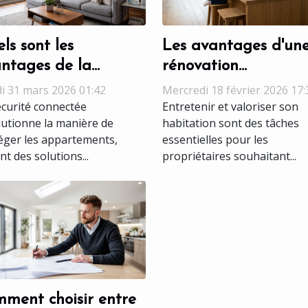
ls sont les
Les avantages d'un
ntages de la
rénovation
urité connectée pour
multiservices pour
i 31 mars 2026 01:42
Mercredi 18 février 2026 17:
 appartements ?
maintenir la valeur
écurité connectée
Entretenir et valoriser son
lutionne la manière de
habitation sont des tâches
votre maison
éger les appartements,
essentielles pour les
nt des solutions...
propriétaires souhaitant...
ment choisir entre