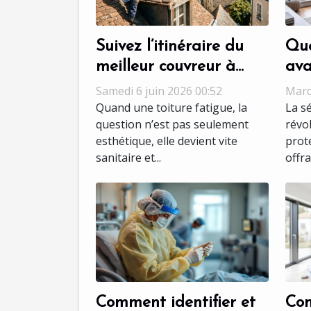
Suivez l’itinéraire du
Que
meilleur couvreur à
ava
Tours pour une
séc
Samedi 6 juin 2026 00:52
Mard
rénovation sans accroc
les
Quand une toiture fatigue, la
La s
question n’est pas seulement
révo
esthétique, elle devient vite
prot
sanitaire et...
offra
Comment identifier et
Com