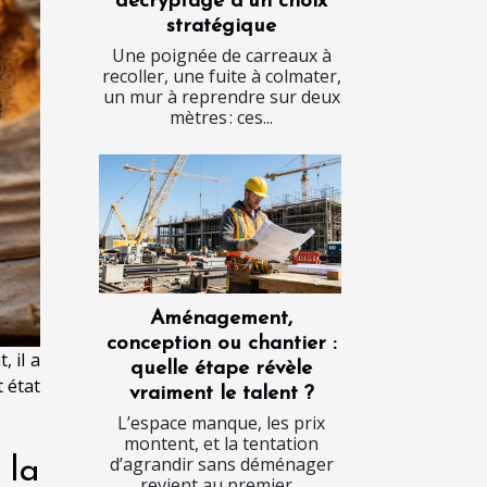
décryptage d’un choix
stratégique
Une poignée de carreaux à
recoller, une fuite à colmater,
un mur à reprendre sur deux
mètres : ces...
Aménagement,
conception ou chantier :
 il a
quelle étape révèle
 état
vraiment le talent ?
L’espace manque, les prix
montent, et la tentation
d’agrandir sans déménager
 la
revient au premier...