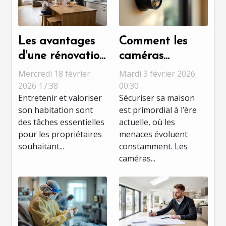
Les avantages
Comment les
d'une rénovation
caméras
multiservices
discrètes
Mercredi 18 février
Mardi 3 février 2026
pour maintenir
améliorent-elles
2026 17:38
00:30
Entretenir et valoriser
Sécuriser sa maison
la valeur de
la sécurité
son habitation sont
est primordial à l’ère
votre maison
domestique ?
des tâches essentielles
actuelle, où les
pour les propriétaires
menaces évoluent
souhaitant...
constamment. Les
caméras...