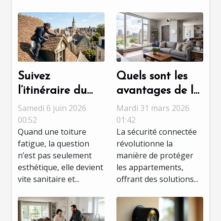
Suivez
Quels sont les
l’itinéraire du
avantages de la
meilleur
sécurité
Samedi 6 juin 2026
Mardi 31 mars 2026
couvreur à Tours
connectée pour
00:52
01:42
Quand une toiture
La sécurité connectée
pour une
les
fatigue, la question
révolutionne la
rénovation sans
appartements ?
n’est pas seulement
manière de protéger
accroc
esthétique, elle devient
les appartements,
vite sanitaire et...
offrant des solutions...