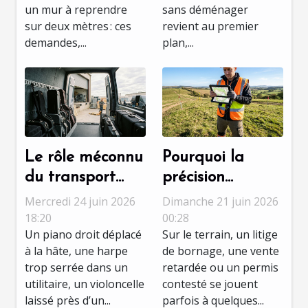
stratégique
un mur à reprendre
sans déménager
sur deux mètres : ces
revient au premier
demandes,...
plan,...
Le rôle méconnu
Pourquoi la
du transport
précision
adapté dans la
topographique
Mercredi 24 juin 2026
Dimanche 21 juin 2026
préservation des
fait la différence
18:20
00:28
Un piano droit déplacé
Sur le terrain, un litige
instruments de
dans les
à la hâte, une harpe
de bornage, une vente
musique
expertises
trop serrée dans un
retardée ou un permis
foncières
utilitaire, un violoncelle
contesté se jouent
laissé près d’un...
parfois à quelques...