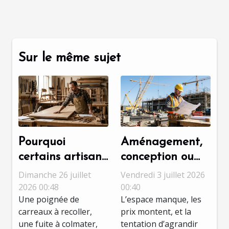
Sur le même sujet
Pourquoi
Aménagement,
certains artisans
conception ou
refusent les
chantier : quelle
Dimanche 26 juillet
Vendredi 3 juillet 2026
petits travaux,
étape révèle
2026 00:48
00:40
Une poignée de
L’espace manque, les
décryptage d’un
vraiment le
carreaux à recoller,
prix montent, et la
choix
talent ?
une fuite à colmater,
tentation d’agrandir