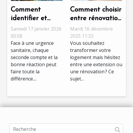
Comment
Comment choisir
identifier et
entre rénovation
réagir face à
et extension
Samedi 17 janvier 2026
Mardi 16 décembre
une urgence
pour optimiser
00:58
2025 11:32
Face à une urgence
Vous souhaitez
sanitaire ?
votre espace ?
sanitaire, chaque
transformer votre
seconde compte et la
logement mais hésitez
bonne réaction peut
entre une extension ou
faire toute la
une rénovation ? Ce
différence....
sujet...