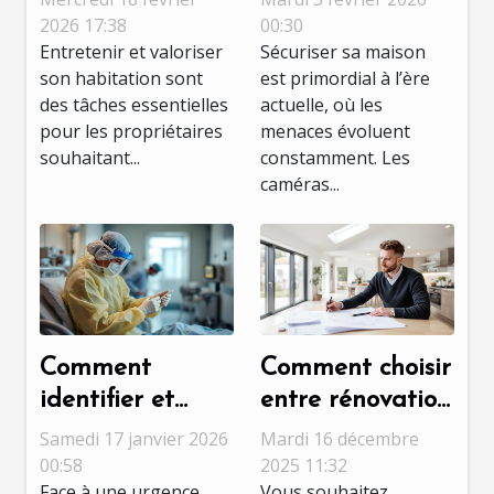
pour maintenir
améliorent-elles
2026 17:38
00:30
Entretenir et valoriser
Sécuriser sa maison
la valeur de
la sécurité
son habitation sont
est primordial à l’ère
votre maison
domestique ?
des tâches essentielles
actuelle, où les
pour les propriétaires
menaces évoluent
souhaitant...
constamment. Les
caméras...
Comment
Comment choisir
identifier et
entre rénovation
réagir face à
et extension
Samedi 17 janvier 2026
Mardi 16 décembre
une urgence
pour optimiser
00:58
2025 11:32
Face à une urgence
Vous souhaitez