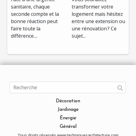
sanitaire ?
votre espace ?
sanitaire, chaque
transformer votre
seconde compte et la
logement mais hésitez
bonne réaction peut
entre une extension ou
faire toute la
une rénovation ? Ce
différence....
sujet...
Décoration
Jardinage
Énergie
Général
Tous droits réservés www.techniquesarchitecture.com