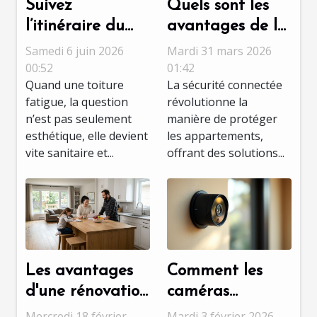
Suivez
Quels sont les
l’itinéraire du
avantages de la
meilleur
sécurité
Samedi 6 juin 2026
Mardi 31 mars 2026
couvreur à Tours
connectée pour
00:52
01:42
Quand une toiture
La sécurité connectée
pour une
les
fatigue, la question
révolutionne la
rénovation sans
appartements ?
n’est pas seulement
manière de protéger
accroc
esthétique, elle devient
les appartements,
vite sanitaire et...
offrant des solutions...
Les avantages
Comment les
d'une rénovation
caméras
multiservices
discrètes
Mercredi 18 février
Mardi 3 février 2026