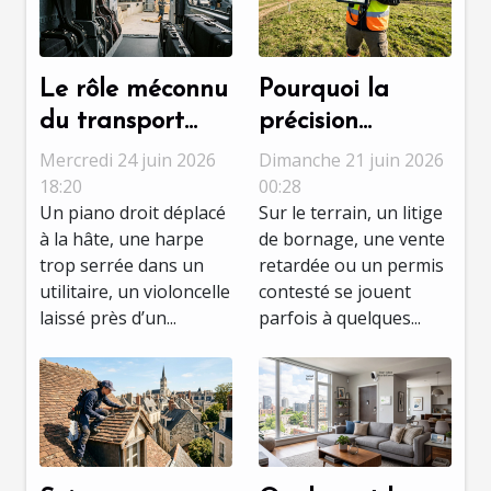
Le rôle méconnu
Pourquoi la
du transport
précision
adapté dans la
topographique
Mercredi 24 juin 2026
Dimanche 21 juin 2026
préservation des
fait la différence
18:20
00:28
Un piano droit déplacé
Sur le terrain, un litige
instruments de
dans les
à la hâte, une harpe
de bornage, une vente
musique
expertises
trop serrée dans un
retardée ou un permis
foncières
utilitaire, un violoncelle
contesté se jouent
laissé près d’un...
parfois à quelques...