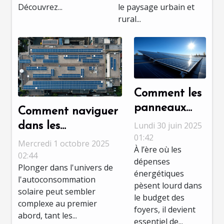
Découvrez...
le paysage urbain et
rural...
Comment les
panneaux
Comment naviguer
solaires
Lundi 30 juin 2025
dans les
peuvent
01:42
mécanismes de
Mercredi 1 octobre 2025
À l’ère où les
réduire vos
soutien à
02:44
dépenses
factures
Plonger dans l'univers de
l'autoconsommation
énergétiques
l'autoconsommation
d'énergie ?
solaire ?
pèsent lourd dans
solaire peut sembler
le budget des
complexe au premier
foyers, il devient
abord, tant les...
essentiel de...