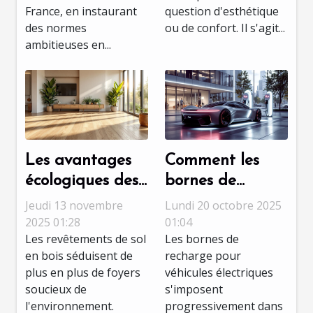
France, en instaurant
question d'esthétique
des normes
ou de confort. Il s'agit...
ambitieuses en...
Les avantages
Comment les
écologiques des
bornes de
revêtements de
recharge
Jeudi 13 novembre
Lundi 20 octobre 2025
sol en bois
électrique
2025 01:28
01:04
Les revêtements de sol
Les bornes de
transforment-
en bois séduisent de
recharge pour
elles votre
plus en plus de foyers
véhicules électriques
quotidien ?
soucieux de
s'imposent
l'environnement.
progressivement dans