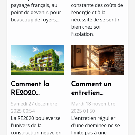
paysage français, au
constante des coûts de
gestion
énergétique
point de devenir, pour
l’énergie et à la
énergétique
grâce à
beaucoup de foyers,...
nécessité de se sentir
domestique
l'isolation des
bien chez soi,
fenêtres
l’isolation...
Comment la
Comment un
RE2020
entretien
influence-t-elle
régulier de votre
Samedi 27 décembre
Mardi 18 novembre
les nouveaux
cheminée peut
2025 00:54
2025 01:50
La RE2020 bouleverse
L'entretien régulier
projets de
sauvegarder
l’univers de la
d'une cheminée ne se
construction ?
votre domicile ?
construction neuve en
limite pas à une