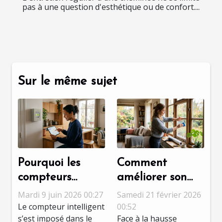
pas à une question d'esthétique ou de confort....
Sur le même sujet
Pourquoi les
Comment
compteurs
améliorer son
intelligents
confort et
Mardi 9 juin 2026 00:27
Samedi 21 février 2026
changent la
réduire sa
Le compteur intelligent
00:52
s’est imposé dans le
Face à la hausse
donne pour la
facture