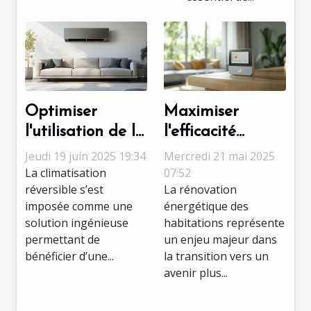
Optimiser
Maximiser
l'utilisation de la
l'efficacité
climatisation
énergétique
Jeudi 19 juin 2025 19:34
Mercredi 21 mai 2025
réversible toute
dans la
La climatisation
07:52
réversible s’est
La rénovation
l'année
rénovation de
imposée comme une
énergétique des
maisons
solution ingénieuse
habitations représente
permettant de
un enjeu majeur dans
bénéficier d’une...
la transition vers un
avenir plus...