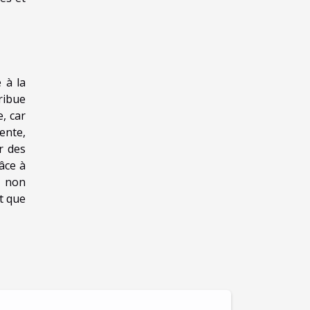
 à la
ribue
, car
ente,
r des
âce à
e non
it que