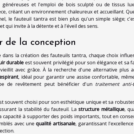
s généreuses et l'emploi de bois sculpté ou de tissus lu
èce, créant un environnement chaleureux et accueillant. Que
l, le fauteuil tantra est bien plus qu'un simple siège; c'e
t qui invite à la détente et à l'éveil des sens.
 de la conception
 dans la création des fauteuils tantra, chaque choix influe
uir durable
est souvent privilégié pour son élégance et sa fa
vieillit avec grâce. À la recherche d'une alternative plus a
respirant
, idéal pour garantir une assise confortable, même
type de revêtement peut bénéficier d'un
traitement anti-
t souvent choisi pour son esthétique unique et sa robustess
urant la stabilité du fauteuil. La
structure métallique
, qu
 sa capacité à supporter des poids importants, tout en conse
emblés avec une
qualité artisanale
, garantissant l'excellence
ection.