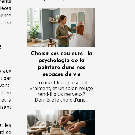
rents
ièces
uence
notre
e
Choisir ses couleurs : la
psychologie de la
peinture dans nos
s aux
espaces de vie
t par
Un mur bleu apaise-t-il
vant-
vraiment, et un salon rouge
ut en
rend-il plus nerveux ?
et la
Derrière le choix d’une...
isant
t les
té se