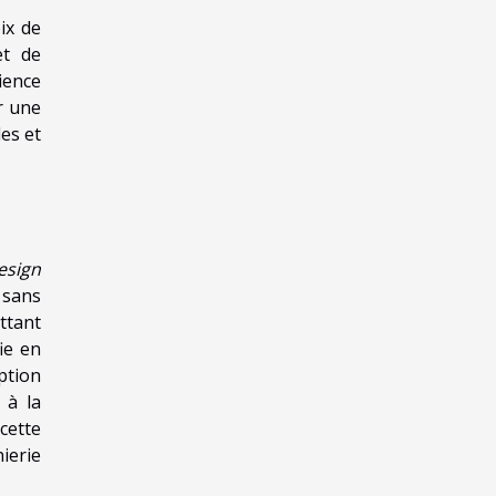
ix de
et de
ience
r une
es et
esign
 sans
ttant
ie en
ption
 à la
cette
ierie