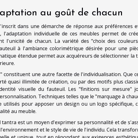
daptation au goût de chacun
 s'inscrit dans une démarche de réponse aux préférences e
t, l'adaptation individuelle de ces meubles permet de cré
t l'unicité de chacun. La variété des "choix des couleurs
fauteuil à l'ambiance colorimétrique désirée pour une piè
romatique étendue permet aux acquéreurs de sélectionner la t
rieure.
" constituent une autre facette de l'individualisation. Que c
erté quasi illimitée de création, ou par des motifs plus class
dentité visuelle du fauteuil. Les "finitions sur mesure" j
rsonnalisation. Techniques telles que le "marquage à chau
 utilisés pour apposer un design ou un logo spécifique, c
nalité au meuble.
il tantra est un moyen d'exprimer sa personnalité et de s'as
'environnement et le style de vie de l'individu. Cela transfo
elle et unique, tout en répondant aux exigences esthétiqu