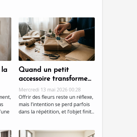
 la
Quand un petit
accessoire transforme
un cadeau banal en
Mercredi 13 mai 2026 00:28
message unique
ment,
Offrir des fleurs reste un réflexe,
us
mais l’intention se perd parfois
d’une
dans la répétition, et l’objet finit...