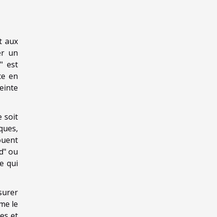
t aux
er un
" est
ce en
einte
e soit
iques,
ouent
d" ou
e qui
surer
rme le
es et