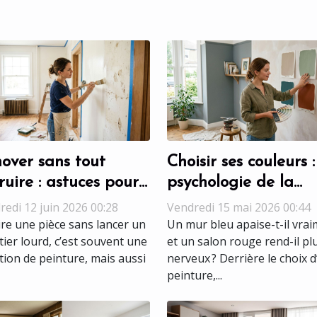
over sans tout
Choisir ses couleurs :
ruire : astuces pour
psychologie de la
chantier peinture
peinture dans nos
redi 12 juin 2026 00:28
Vendredi 15 mai 2026 00:44
ssi
espaces de vie
ire une pièce sans lancer un
Un mur bleu apaise-t-il vrai
tier lourd, c’est souvent une
et un salon rouge rend-il pl
tion de peinture, mais aussi
nerveux ? Derrière le choix 
peinture,...