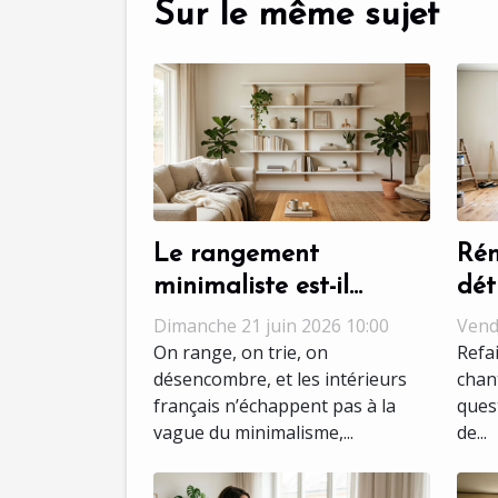
Sur le même sujet
Le rangement
Rén
minimaliste est-il
dét
l’ennemi du cocooning
un 
Dimanche 21 juin 2026 10:00
Vend
en décoration ?
réu
On range, on trie, on
Refa
désencombre, et les intérieurs
chan
français n’échappent pas à la
ques
vague du minimalisme,...
de...