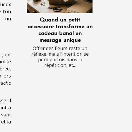
xueux
 l'on
st un
Quand un petit
accessoire transforme un
cadeau banal en
message unique
Offrir des fleurs reste un
réflexe, mais l’intention se
nçant
perd parfois dans la
cilité
répétition, et...
érée,
 lors
tache
e. Il
ant à
rvant
 et la