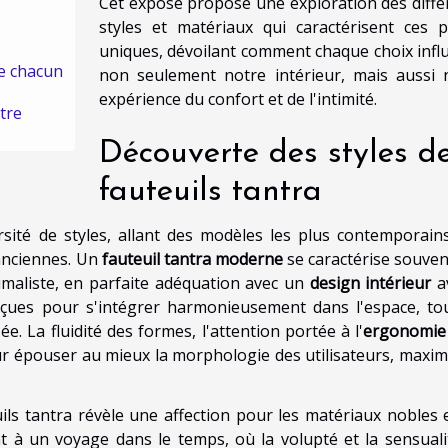
Cet exposé propose une exploration des diffé
styles et matériaux qui caractérisent ces p
uniques, dévoilant comment chaque choix infl
de chacun
non seulement notre intérieur, mais aussi 
expérience du confort et de l'intimité.
être
Découverte des styles d
fauteuils tantra
rsité de styles, allant des modèles les plus contemporain
 anciennes. Un
fauteuil tantra moderne
se caractérise souven
imaliste, en parfaite adéquation avec un
design intérieur
a
onçues pour s'intégrer harmonieusement dans l'espace, to
e. La fluidité des formes, l'attention portée à l'
ergonomie
 épouser au mieux la morphologie des utilisateurs, maxim
ils tantra révèle une affection pour les matériaux nobles e
nt à un voyage dans le temps, où la volupté et la sensuali