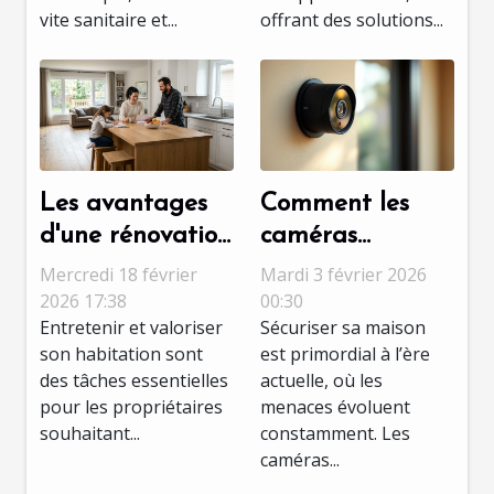
vite sanitaire et...
offrant des solutions...
Les avantages
Comment les
d'une rénovation
caméras
multiservices
discrètes
Mercredi 18 février
Mardi 3 février 2026
pour maintenir
améliorent-elles
2026 17:38
00:30
Entretenir et valoriser
Sécuriser sa maison
la valeur de
la sécurité
son habitation sont
est primordial à l’ère
votre maison
domestique ?
des tâches essentielles
actuelle, où les
pour les propriétaires
menaces évoluent
souhaitant...
constamment. Les
caméras...