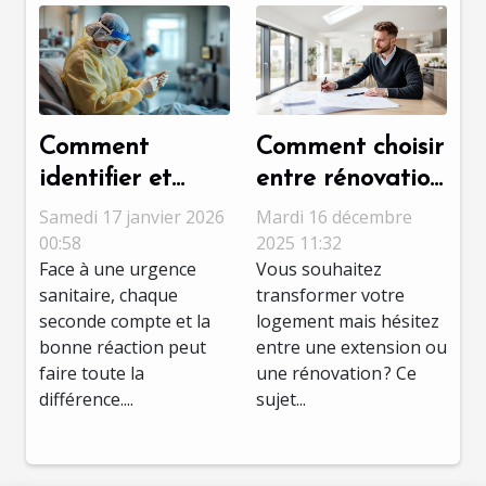
Comment
Comment choisir
identifier et
entre rénovation
réagir face à
et extension
Samedi 17 janvier 2026
Mardi 16 décembre
une urgence
pour optimiser
00:58
2025 11:32
Face à une urgence
Vous souhaitez
sanitaire ?
votre espace ?
sanitaire, chaque
transformer votre
seconde compte et la
logement mais hésitez
bonne réaction peut
entre une extension ou
faire toute la
une rénovation ? Ce
différence....
sujet...