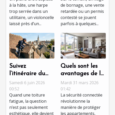
instruments de
dans les
à la hâte, une harpe
de bornage, une vente
musique
expertises
trop serrée dans un
retardée ou un permis
foncières
utilitaire, un violoncelle
contesté se jouent
laissé près d’un...
parfois à quelques...
Suivez
Quels sont les
l’itinéraire du
avantages de la
meilleur
sécurité
Samedi 6 juin 2026
Mardi 31 mars 2026
couvreur à Tours
connectée pour
00:52
01:42
Quand une toiture
La sécurité connectée
pour une
les
fatigue, la question
révolutionne la
rénovation sans
appartements ?
n’est pas seulement
manière de protéger
accroc
esthétique, elle devient
les appartements,