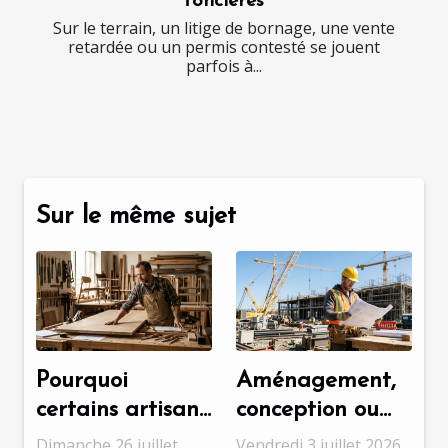
foncières
Sur le terrain, un litige de bornage, une vente
retardée ou un permis contesté se jouent
parfois à...
Sur le même sujet
Pourquoi
Aménagement,
certains artisans
conception ou
refusent les
chantier : quelle
Dimanche 26 juillet
Vendredi 3 juillet 2026