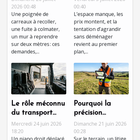
petits travaux,
étape révèle
2026 00:48
00:40
Une poignée de
L’espace manque, les
décryptage d’un
vraiment le
carreaux à recoller,
prix montent, et la
choix
talent ?
une fuite à colmater,
tentation d’agrandir
stratégique
un mur à reprendre
sans déménager
sur deux mètres : ces
revient au premier
demandes,...
plan,...
Le rôle méconnu
Pourquoi la
du transport
précision
adapté dans la
topographique
Mercredi 24 juin 2026
Dimanche 21 juin 2026
préservation des
fait la différence
18:20
00:28
Un piano droit déplacé
Sur le terrain, un litige