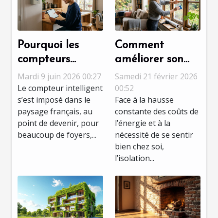
Pourquoi les
Comment
compteurs
améliorer son
intelligents
confort et
Mardi 9 juin 2026 00:27
Samedi 21 février 2026
changent la
réduire sa
Le compteur intelligent
00:52
s’est imposé dans le
Face à la hausse
donne pour la
facture
paysage français, au
constante des coûts de
gestion
énergétique
point de devenir, pour
l’énergie et à la
énergétique
grâce à
beaucoup de foyers,...
nécessité de se sentir
domestique
l'isolation des
bien chez soi,
fenêtres
l’isolation...