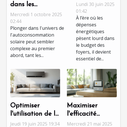
solaires
Lundi 30 juin 2025
dans les
peuvent
01:42
mécanismes de
Mercredi 1 octobre 2025
À l’ère où les
réduire vos
soutien à
02:44
dépenses
factures
Plonger dans l'univers de
l'autoconsommation
énergétiques
l'autoconsommation
d'énergie ?
solaire ?
pèsent lourd dans
solaire peut sembler
le budget des
complexe au premier
foyers, il devient
abord, tant les...
essentiel de...
Optimiser
Maximiser
l'utilisation de la
l'efficacité
climatisation
énergétique
Jeudi 19 juin 2025 19:34
Mercredi 21 mai 2025