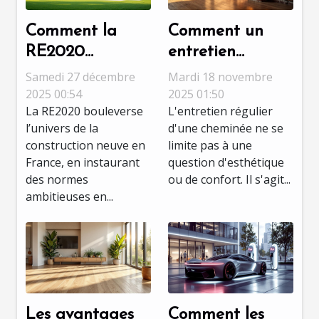
Comment la
Comment un
RE2020
entretien
influence-t-elle
régulier de votre
Samedi 27 décembre
Mardi 18 novembre
les nouveaux
cheminée peut
2025 00:54
2025 01:50
La RE2020 bouleverse
L'entretien régulier
projets de
sauvegarder
l’univers de la
d'une cheminée ne se
construction ?
votre domicile ?
construction neuve en
limite pas à une
France, en instaurant
question d'esthétique
des normes
ou de confort. Il s'agit...
ambitieuses en...
Les avantages
Comment les