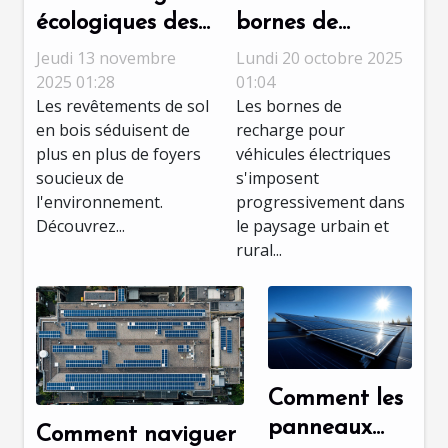
écologiques des
bornes de
revêtements de
recharge
Jeudi 13 novembre
Lundi 20 octobre 2025
sol en bois
électrique
2025 01:28
01:04
Les revêtements de sol
Les bornes de
transforment-
en bois séduisent de
recharge pour
elles votre
plus en plus de foyers
véhicules électriques
quotidien ?
soucieux de
s'imposent
l'environnement.
progressivement dans
Découvrez...
le paysage urbain et
rural...
Comment les
panneaux
Comment naviguer