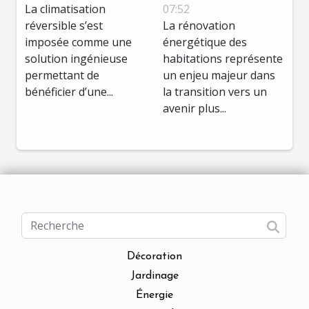
réversible toute
dans la
La climatisation
07:52
réversible s’est
La rénovation
l'année
rénovation de
imposée comme une
énergétique des
maisons
solution ingénieuse
habitations représente
permettant de
un enjeu majeur dans
bénéficier d’une...
la transition vers un
avenir plus...
Décoration
Jardinage
Énergie