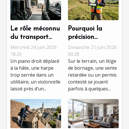
Le rôle méconnu
Pourquoi la
du transport
précision
adapté dans la
topographique
Mercredi 24 juin 2026
Dimanche 21 juin 2026
préservation des
fait la différence
18:20
00:28
Un piano droit déplacé
Sur le terrain, un litige
instruments de
dans les
à la hâte, une harpe
de bornage, une vente
musique
expertises
trop serrée dans un
retardée ou un permis
foncières
utilitaire, un violoncelle
contesté se jouent
laissé près d’un...
parfois à quelques...