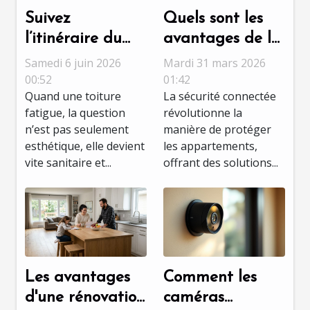
Suivez
Quels sont les
l’itinéraire du
avantages de la
meilleur
sécurité
Samedi 6 juin 2026
Mardi 31 mars 2026
couvreur à Tours
connectée pour
00:52
01:42
Quand une toiture
La sécurité connectée
pour une
les
fatigue, la question
révolutionne la
rénovation sans
appartements ?
n’est pas seulement
manière de protéger
accroc
esthétique, elle devient
les appartements,
vite sanitaire et...
offrant des solutions...
Les avantages
Comment les
d'une rénovation
caméras