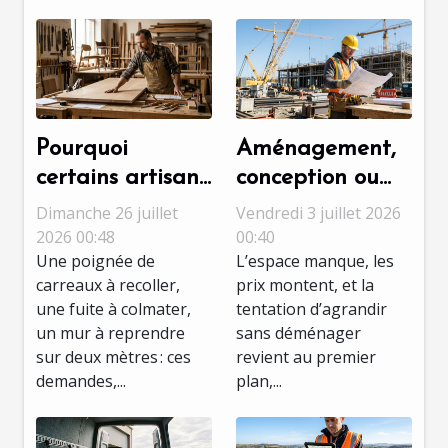
Pourquoi
Aménagement,
certains artisans
conception ou
refusent les
chantier : quelle
Dimanche 26 juillet
Vendredi 3 juillet 2026
petits travaux,
étape révèle
2026 00:48
00:40
Une poignée de
L’espace manque, les
décryptage d’un
vraiment le
carreaux à recoller,
prix montent, et la
choix
talent ?
une fuite à colmater,
tentation d’agrandir
stratégique
un mur à reprendre
sans déménager
sur deux mètres : ces
revient au premier
demandes,...
plan,...