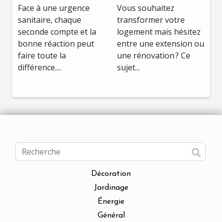
Face à une urgence
Vous souhaitez
sanitaire ?
votre espace ?
sanitaire, chaque
transformer votre
seconde compte et la
logement mais hésitez
bonne réaction peut
entre une extension ou
faire toute la
une rénovation ? Ce
différence....
sujet...
Décoration
Jardinage
Énergie
Général