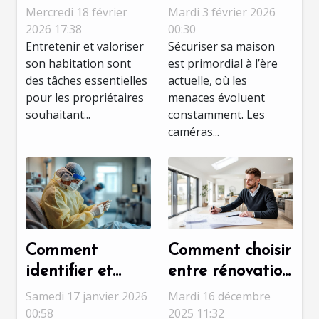
multiservices
discrètes
Mercredi 18 février
Mardi 3 février 2026
pour maintenir
améliorent-elles
2026 17:38
00:30
Entretenir et valoriser
Sécuriser sa maison
la valeur de
la sécurité
son habitation sont
est primordial à l’ère
votre maison
domestique ?
des tâches essentielles
actuelle, où les
pour les propriétaires
menaces évoluent
souhaitant...
constamment. Les
caméras...
Comment
Comment choisir
identifier et
entre rénovation
réagir face à
et extension
Samedi 17 janvier 2026
Mardi 16 décembre
une urgence
pour optimiser
00:58
2025 11:32