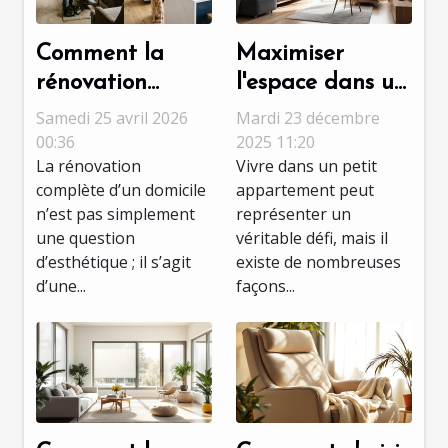
Comment la
Maximiser
rénovation
l'espace dans un
complète peut
petit
Samedi 25 avril 2026
Mardi 23 décembre
transformer
appartement :
00:36
2025 11:20
La rénovation
Vivre dans un petit
votre domicile ?
astuces et idées
complète d’un domicile
appartement peut
n’est pas simplement
représenter un
une question
véritable défi, mais il
d’esthétique ; il s’agit
existe de nombreuses
d’une...
façons...