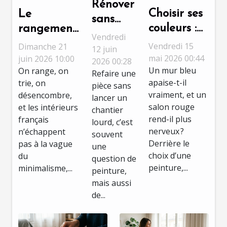
Rénover
Choisir ses
Le
sans
couleurs :
rangement
tout
Vendredi
la
minimaliste
Vendredi 15
Dimanche 21
détruire
12 juin
psychologie
mai 2026 00:44
est-il
juin 2026 10:00
2026 00:28
: astuces
Un mur bleu
On range, on
de la
l’ennemi du
Refaire une
pour un
apaise-t-il
trie, on
pièce sans
peinture
cocooning
chantier
vraiment, et un
désencombre,
lancer un
dans nos
en
salon rouge
et les intérieurs
peinture
chantier
espaces de
décoration
rend-il plus
français
réussi
lourd, c’est
vie
nerveux ?
?
n’échappent
souvent
Derrière le
pas à la vague
une
choix d’une
du
question de
peinture,...
minimalisme,...
peinture,
mais aussi
de...