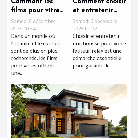
Comment les
Comment choisir
films pour vitres
et entretenir
peuvent
une housse pour
Samedi 6 décembre
Samedi 6 décembre
transformer
votre fauteuil
2025 10:34
2025 02:02
Dans un monde où
Choisir et entretenir
votre espace de
relax ?
l’intimité et le confort
une housse pour votre
vie ?
sont de plus en plus
fauteuil relax est une
recherchés, les films
démarche essentielle
pour vitres offrent
pour garantir le...
une...