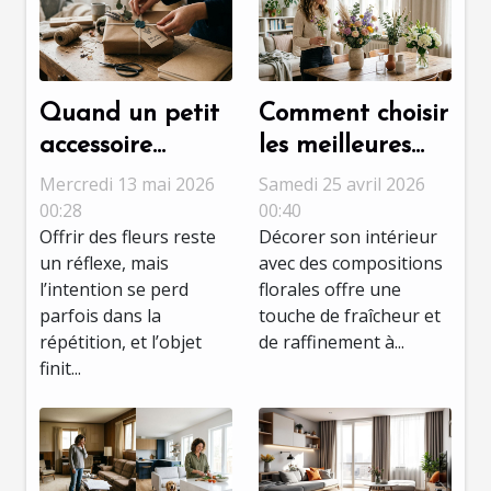
Quand un petit
Comment choisir
accessoire
les meilleures
transforme un
compositions
Mercredi 13 mai 2026
Samedi 25 avril 2026
cadeau banal
florales pour
00:28
00:40
Offrir des fleurs reste
Décorer son intérieur
en message
votre intérieur ?
un réflexe, mais
avec des compositions
unique
l’intention se perd
florales offre une
parfois dans la
touche de fraîcheur et
répétition, et l’objet
de raffinement à...
finit...