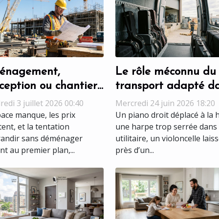
énagement,
Le rôle méconnu du
ception ou chantier :
transport adapté d
lle étape révèle
la préservation des
edi 3 juillet 2026 00:40
Mercredi 24 juin 2026 18:20
iment le talent ?
instruments de mus
pace manque, les prix
Un piano droit déplacé à la 
ent, et la tentation
une harpe trop serrée dans
randir sans déménager
utilitaire, un violoncelle lais
nt au premier plan,...
près d’un...