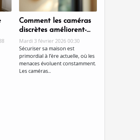
e
Comment les caméras
discrètes améliorent-
elles la sécurité
38
Mardi 3 février 2026 00:30
 de
domestique ?
Sécuriser sa maison est
primordial à l’ère actuelle, où les
menaces évoluent constamment.
Les caméras...