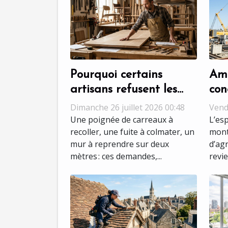
Pourquoi certains
Am
artisans refusent les
con
petits travaux,
que
Dimanche 26 juillet 2026 00:48
Vendr
décryptage d’un choix
vra
Une poignée de carreaux à
L’es
recoller, une fuite à colmater, un
mont
stratégique
mur à reprendre sur deux
d’ag
mètres : ces demandes,...
revie