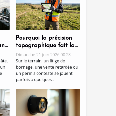
Pourquoi la précision
ans
topographique fait la
différence dans les
Dimanche 21 juin 2026 00:28
ique
expertises foncières
hâte,
Sur le terrain, un litige de
 un
bornage, une vente retardée ou
sé
un permis contesté se jouent
parfois à quelques...