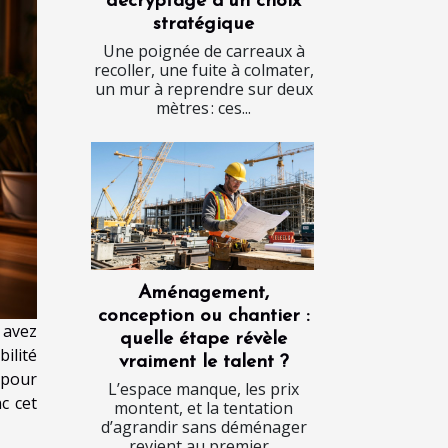
décryptage d’un choix
stratégique
Une poignée de carreaux à
recoller, une fuite à colmater,
un mur à reprendre sur deux
mètres : ces...
Aménagement,
conception ou chantier :
 avez
quelle étape révèle
ilité
vraiment le talent ?
 pour
L’espace manque, les prix
nc cet
montent, et la tentation
d’agrandir sans déménager
revient au premier...