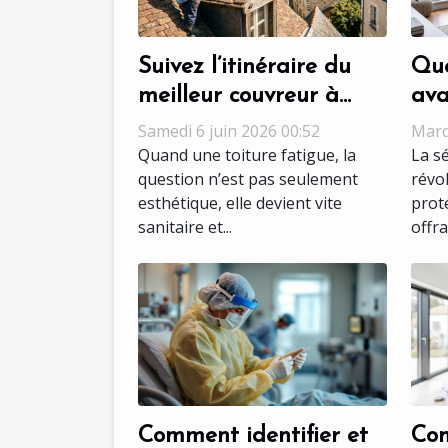
Suivez l’itinéraire du
Que
meilleur couvreur à
ava
Tours pour une
séc
Samedi 6 juin 2026 00:52
Mard
rénovation sans accroc
les
Quand une toiture fatigue, la
La s
question n’est pas seulement
révo
esthétique, elle devient vite
prot
sanitaire et...
offra
Comment identifier et
Com