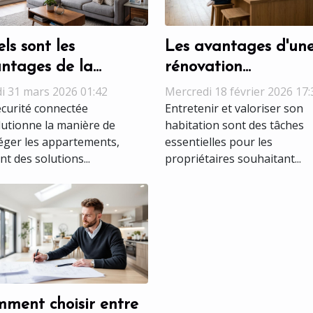
ls sont les
Les avantages d'un
ntages de la
rénovation
urité connectée pour
multiservices pour
i 31 mars 2026 01:42
Mercredi 18 février 2026 17:
 appartements ?
maintenir la valeur
écurité connectée
Entretenir et valoriser son
lutionne la manière de
habitation sont des tâches
votre maison
éger les appartements,
essentielles pour les
nt des solutions...
propriétaires souhaitant...
ment choisir entre