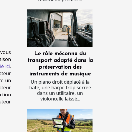
 vous
Le rôle méconnu du
aison
transport adapté dans la
é ici
,
préservation des
ateur
instruments de musique
re un
Un piano droit déplacé à la
ateur
hâte, une harpe trop serrée
dans un utilitaire, un
ction
violoncelle laissé...
ateur